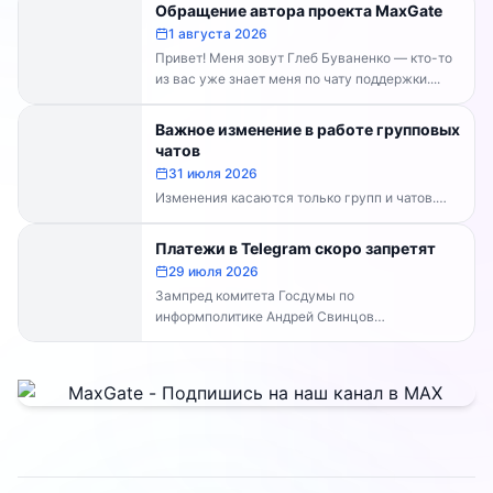
Обращение автора проекта MaxGate
1 августа 2026
Привет! Меня зовут Глеб Буваненко — кто-то
из вас уже знает меня по чату поддержки....
Важное изменение в работе групповых
чатов
31 июля 2026
Изменения касаются только групп и чатов.
Каналы работают в прежнем режиме —
владельцам каналов делать...
Платежи в Telegram скоро запретят
29 июля 2026
Зампред комитета Госдумы по
информполитике Андрей Свинцов
рекомендовал россиянам временно
воздержаться от оплат внутри Telegram...