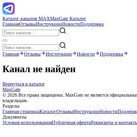
Каталог каналов MAX
MaxGate Каталог
Главная
Отзывы
Инструкции
Новости
Поддержка
Главная
Отзывы
Инструкции
Новости
Поддержка
Канал не найден
Вернуться в каталог
MaxGate
© 2026 Все права защищены. MaxGate не является официальн
владельцам.
Разделы
Главная страница
Каталог
Отзывы
Инструкции
Новости
Поддерж
Документы
Условия использования
Публичная оферта
Реквизиты и контакт