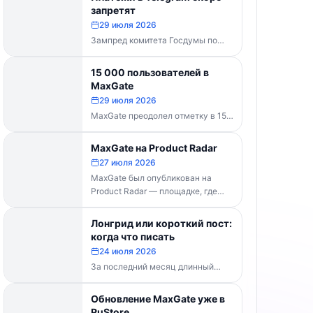
каналов делать...
запретят
29 июля 2026
Зампред комитета Госдумы по
информполитике Андрей Свинцов
рекомендовал россиянам
15 000 пользователей в
временно воздержаться от оплат
MaxGate
внутри Telegram...
29 июля 2026
MaxGate преодолел отметку в 15
000 пользователей! Каждый день
сервис обрабатывает более 30
MaxGate на Product Radar
000 фотографий...
27 июля 2026
MaxGate был опубликован на
Product Radar — площадке, где
выбирают лучшие российские
технологические продукты. Если...
Лонгрид или короткий пост:
когда что писать
24 июля 2026
За последний месяц длинный
формат перестал быть
технической проблемой. Telegram
Обновление MaxGate уже в
выпустил конструктор статей,
RuStore