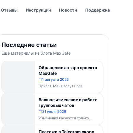
Отзывы
Инструкции
Новости
Поддержка
Последние статьи
Ещё материалы из блога MaxGate
Обращение автора проекта
MaxGate
1 августа 2026
Привет! Меня зовут Глеб
Буваненко — кто-то из вас уже
знает меня по чату поддержки....
Важное изменение в работе
групповых чатов
31 июля 2026
Изменения касаются только
групп и чатов. Каналы работают в
прежнем режиме — владельцам
Платежи в Telegram скоро