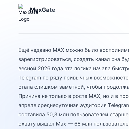
пора готовить
MaxGate
площадку
Ещё недавно MAX можно было воспринима
зарегистрироваться, создать канал «на бу
весной 2026 года эта логика начала быстр
Telegram по ряду привычных возможностей
стала слишком заметной, чтобы продолжа
Причина не только в росте MAX, но и в пр
апреле среднесуточная аудитория Telegra
составила 50,3 млн пользователей старше
охвату вышел Max — 68 млн пользователей