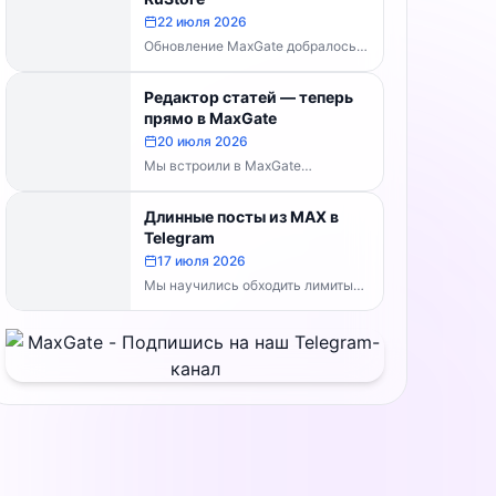
MaxGate научился...
22 июля 2026
Обновление MaxGate добралось
до RuStore — теперь актуальная
версия доступна всем, без
Редактор статей — теперь
скачивания APK напрямую:...
прямо в MaxGate
20 июля 2026
Мы встроили в MaxGate
собственный редактор статей.
Теперь большой материал с
Длинные посты из MAX в
таблицами, изображениями и
Telegram
полным...
17 июля 2026
Мы научились обходить лимиты
символов Telegram. Теперь, если
пост из MAX превышает
ограничение, MaxGate
отправляет...