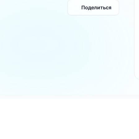
Поделиться
Разделы
Главная ст
не является
Каталог
AX и никак не
Отзывы
ки и логотипы
Инструкци