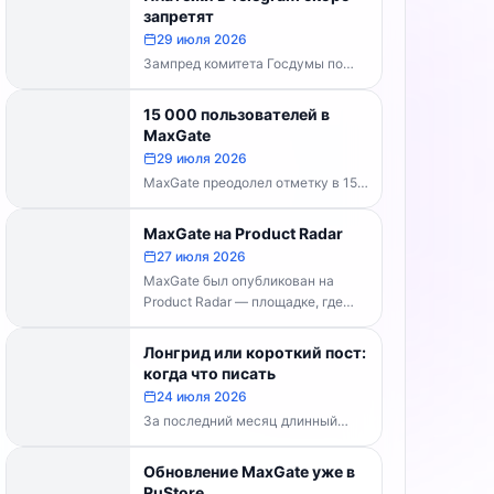
каналов делать...
запретят
29 июля 2026
Зампред комитета Госдумы по
информполитике Андрей Свинцов
рекомендовал россиянам
15 000 пользователей в
временно воздержаться от оплат
MaxGate
внутри Telegram...
29 июля 2026
MaxGate преодолел отметку в 15
000 пользователей! Каждый день
сервис обрабатывает более 30
MaxGate на Product Radar
000 фотографий...
27 июля 2026
MaxGate был опубликован на
Product Radar — площадке, где
выбирают лучшие российские
технологические продукты. Если...
Лонгрид или короткий пост:
когда что писать
24 июля 2026
За последний месяц длинный
формат перестал быть
технической проблемой. Telegram
Обновление MaxGate уже в
выпустил конструктор статей,
RuStore