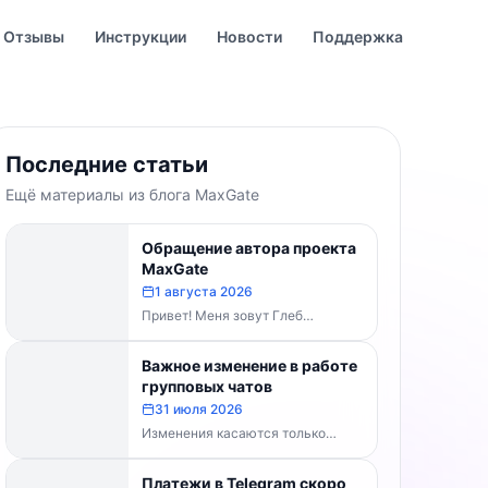
Отзывы
Инструкции
Новости
Поддержка
Последние статьи
Ещё материалы из блога MaxGate
Обращение автора проекта
MaxGate
1 августа 2026
Привет! Меня зовут Глеб
Буваненко — кто-то из вас уже
знает меня по чату поддержки....
Важное изменение в работе
групповых чатов
31 июля 2026
Изменения касаются только
групп и чатов. Каналы работают в
прежнем режиме — владельцам
Платежи в Telegram скоро