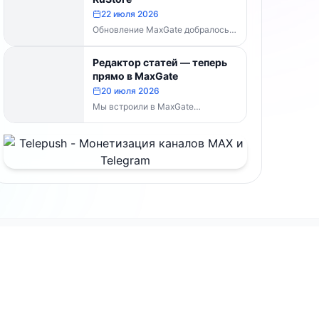
MaxGate научился...
22 июля 2026
Обновление MaxGate добралось
до RuStore — теперь актуальная
версия доступна всем, без
Редактор статей — теперь
скачивания APK напрямую:...
прямо в MaxGate
20 июля 2026
Мы встроили в MaxGate
собственный редактор статей.
Теперь большой материал с
таблицами, изображениями и
полным...
Документы
раница
Условия использования
Публичная оферта
Реквизиты и контакты
и
Обработка персональных данных