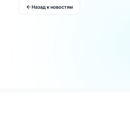
Назад к новостям
MaxGate
© 2026 Все права защищены. MaxGate 
официальным ресурсом мессенджера M
связан с ООО «МАХ». Все торговые мар