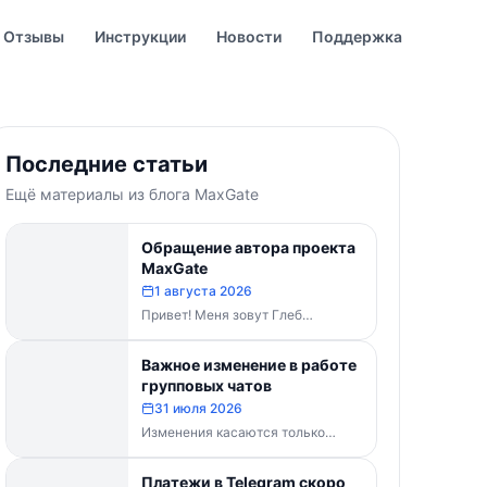
Отзывы
Инструкции
Новости
Поддержка
Последние статьи
Ещё материалы из блога MaxGate
Обращение автора проекта
MaxGate
1 августа 2026
Привет! Меня зовут Глеб
Буваненко — кто-то из вас уже
знает меня по чату поддержки....
Важное изменение в работе
групповых чатов
31 июля 2026
Изменения касаются только
групп и чатов. Каналы работают в
прежнем режиме — владельцам
Платежи в Telegram скоро