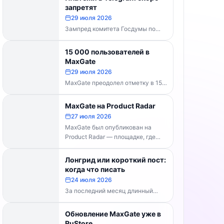
каналов делать...
запретят
29 июля 2026
Зампред комитета Госдумы по
информполитике Андрей Свинцов
рекомендовал россиянам
15 000 пользователей в
временно воздержаться от оплат
MaxGate
внутри Telegram...
29 июля 2026
MaxGate преодолел отметку в 15
000 пользователей! Каждый день
сервис обрабатывает более 30
MaxGate на Product Radar
000 фотографий...
27 июля 2026
MaxGate был опубликован на
Product Radar — площадке, где
выбирают лучшие российские
технологические продукты. Если...
Лонгрид или короткий пост:
когда что писать
24 июля 2026
За последний месяц длинный
формат перестал быть
технической проблемой. Telegram
Обновление MaxGate уже в
выпустил конструктор статей,
RuStore