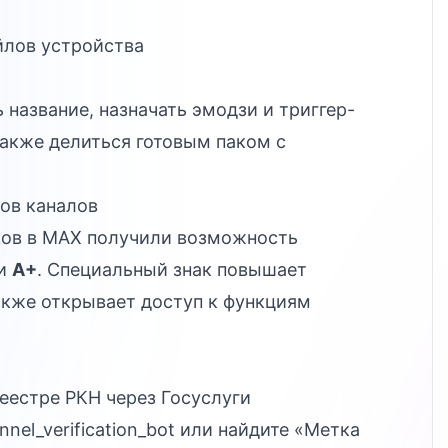
йлов устройства
название, назначать эмодзи и триггер-
также делиться готовым паком с
ов каналов
иков в MAX получили возможность
ки
А+
. Специальный знак повышает
акже открывает доступ к функциям
реестре РКН через Госуслуги
nnel_verification_bot
или найдите «Метка