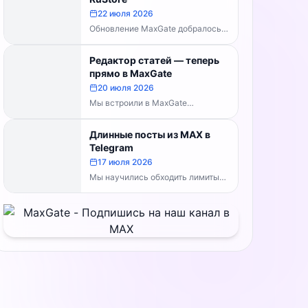
MaxGate научился...
22 июля 2026
Обновление MaxGate добралось
до RuStore — теперь актуальная
версия доступна всем, без
Редактор статей — теперь
скачивания APK напрямую:...
прямо в MaxGate
20 июля 2026
Мы встроили в MaxGate
собственный редактор статей.
Теперь большой материал с
Длинные посты из MAX в
таблицами, изображениями и
Telegram
полным...
17 июля 2026
Мы научились обходить лимиты
символов Telegram. Теперь, если
пост из MAX превышает
ограничение, MaxGate
отправляет...