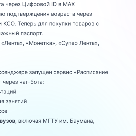
та через Цифровой ID в MAX
ию подтверждения возраста через
 КСО. Теперь для покупки товаров с
мажный паспорт.
 «Лента», «Монетка», «Супер Лента»,
ссенджере запущен сервис «Расписание
 через чат-бота:
ьтаций
я занятий
ссе
 вузов
, включая МГТУ им. Баумана,