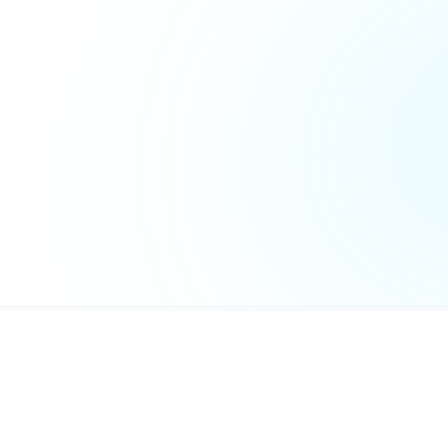
MaxGate
© 2026 Все права защищены. MaxGate 
официальным ресурсом мессенджера M
связан с ООО «МАХ». Все торговые мар