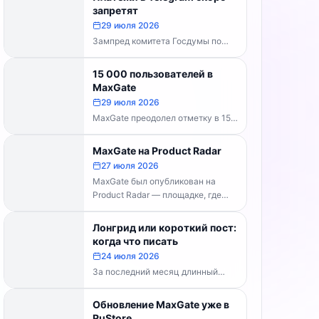
каналов делать...
запретят
29 июля 2026
Зампред комитета Госдумы по
информполитике Андрей Свинцов
рекомендовал россиянам
15 000 пользователей в
временно воздержаться от оплат
MaxGate
внутри Telegram...
29 июля 2026
MaxGate преодолел отметку в 15
000 пользователей! Каждый день
сервис обрабатывает более 30
MaxGate на Product Radar
000 фотографий...
27 июля 2026
MaxGate был опубликован на
Product Radar — площадке, где
выбирают лучшие российские
технологические продукты. Если...
Лонгрид или короткий пост:
когда что писать
24 июля 2026
За последний месяц длинный
формат перестал быть
технической проблемой. Telegram
Обновление MaxGate уже в
выпустил конструктор статей,
RuStore