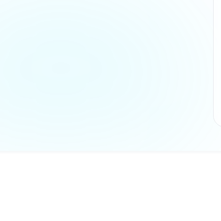
Разделы
Главная ст
не является
Каталог
AX и никак не
Отзывы
ки и логотипы
Инструкци