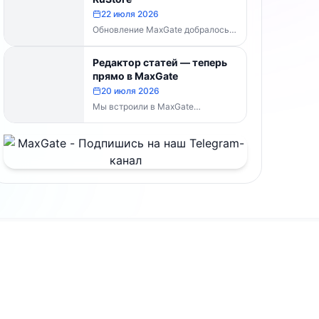
MaxGate научился...
22 июля 2026
Обновление MaxGate добралось
до RuStore — теперь актуальная
версия доступна всем, без
Редактор статей — теперь
скачивания APK напрямую:...
прямо в MaxGate
20 июля 2026
Мы встроили в MaxGate
собственный редактор статей.
Теперь большой материал с
таблицами, изображениями и
полным...
Документы
раница
Условия использования
Публичная оферта
Реквизиты и контакты
и
Обработка персональных данных