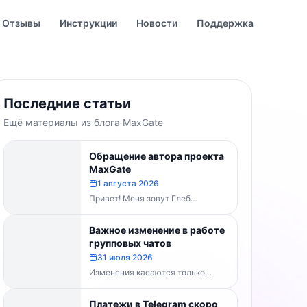
Отзывы
Инструкции
Новости
Поддержка
Последние статьи
Ещё материалы из блога MaxGate
Обращение автора проекта
MaxGate
1 августа 2026
Привет! Меня зовут Глеб
Буваненко — кто-то из вас уже
знает меня по чату поддержки....
Важное изменение в работе
групповых чатов
31 июля 2026
Изменения касаются только
групп и чатов. Каналы работают в
прежнем режиме — владельцам
Платежи в Telegram скоро