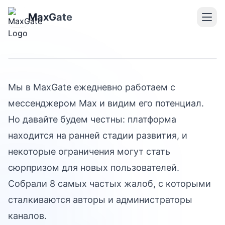
8 главных проблем MAX:
честно о минусах
MaxGate
платформы
Мы в MaxGate ежедневно работаем с
мессенджером Max и видим его потенциал.
Но давайте будем честны: платформа
находится на ранней стадии развития, и
некоторые ограничения могут стать
сюрпризом для новых пользователей.
Собрали 8 самых частых жалоб, с которыми
сталкиваются авторы и администраторы
каналов.