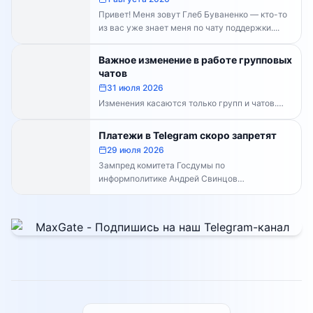
Привет! Меня зовут Глеб Буваненко — кто-то
из вас уже знает меня по чату поддержки....
Важное изменение в работе групповых
чатов
31 июля 2026
Изменения касаются только групп и чатов.
Каналы работают в прежнем режиме —
владельцам каналов делать...
Платежи в Telegram скоро запретят
29 июля 2026
Зампред комитета Госдумы по
информполитике Андрей Свинцов
рекомендовал россиянам временно
воздержаться от оплат внутри Telegram...