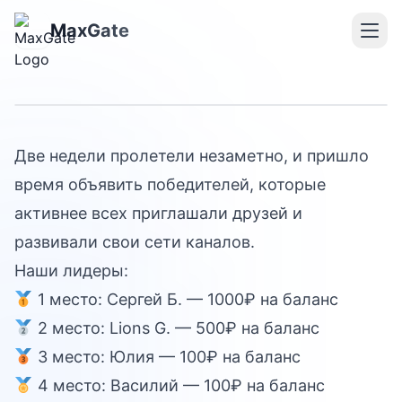
Реферальная гонка
MaxGate завершена:
MaxGate
подводим итоги
Две недели пролетели незаметно, и пришло
время объявить победителей, которые
активнее всех приглашали друзей и
развивали свои сети каналов.
Наши лидеры:
1 место: Сергей Б. — 1000₽ на баланс
2 место: Lions G. — 500₽ на баланс
3 место: Юлия — 100₽ на баланс
4 место: Василий — 100₽ на баланс