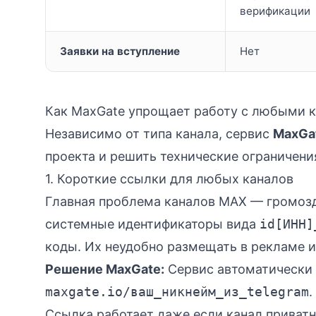
верификации
Заявки на вступление
Нет
Как MaxGate упрощает работу с любыми 
Независимо от типа канала, сервис
MaxGa
проекта и решить технические ограничен
1. Короткие ссылки для любых каналов
Главная проблема каналов MAX — громозд
системные идентификаторы вида
id[ИНН]
коды. Их неудобно размещать в рекламе и
Решение MaxGate:
Сервис автоматически 
maxgate.io/ваш_никнейм_из_telegram
.
Ссылка работает даже если канал приват