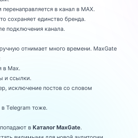
 перенаправляется в канал в MAX.
что сохраняет единство бренда.
ле подключения канала.
 вручную отнимает много времени. MaxGate
:
 в Max.
ы и ссылки.
р, исключение постов со словом
 в Telegram тоже.
 попадают в
Каталог MaxGate
.
стать видимыми для новой аудитории