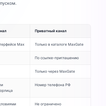
апуском.
нал
Приватный канал
нтерфейсе Max
Только в каталоге MaxGate
По ссылке-приглашению
Только через MaxGate
ли
Номер телефона РФ
юрлица
словиями
Не ограничено