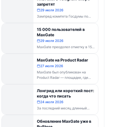
каналов делать...
запретят
29 июля 2026
Зампред комитета Госдумы по
информполитике Андрей Свинцов
рекомендовал россиянам
15 000 пользователей в
временно воздержаться от оплат
MaxGate
внутри Telegram...
29 июля 2026
MaxGate преодолел отметку в 15
000 пользователей! Каждый день
сервис обрабатывает более 30
MaxGate на Product Radar
000 фотографий...
27 июля 2026
MaxGate был опубликован на
Product Radar — площадке, где
выбирают лучшие российские
технологические продукты. Если...
Лонгрид или короткий пост:
когда что писать
24 июля 2026
За последний месяц длинный
формат перестал быть
технической проблемой. Telegram
Обновление MaxGate уже в
выпустил конструктор статей,
RuStore