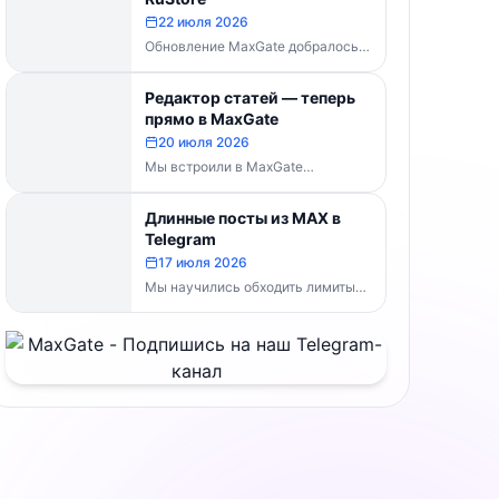
MaxGate научился...
22 июля 2026
Обновление MaxGate добралось
до RuStore — теперь актуальная
версия доступна всем, без
Редактор статей — теперь
скачивания APK напрямую:...
прямо в MaxGate
20 июля 2026
Мы встроили в MaxGate
собственный редактор статей.
Теперь большой материал с
Длинные посты из MAX в
таблицами, изображениями и
Telegram
полным...
17 июля 2026
Мы научились обходить лимиты
символов Telegram. Теперь, если
пост из MAX превышает
ограничение, MaxGate
отправляет...