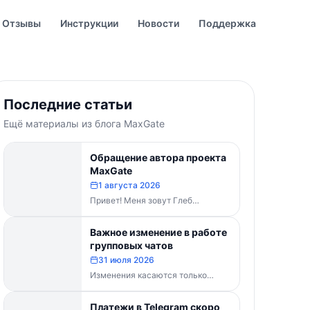
Отзывы
Инструкции
Новости
Поддержка
Последние статьи
Ещё материалы из блога MaxGate
Обращение автора проекта
MaxGate
1 августа 2026
Привет! Меня зовут Глеб
Буваненко — кто-то из вас уже
знает меня по чату поддержки....
Важное изменение в работе
групповых чатов
31 июля 2026
Изменения касаются только
групп и чатов. Каналы работают в
прежнем режиме — владельцам
Платежи в Telegram скоро