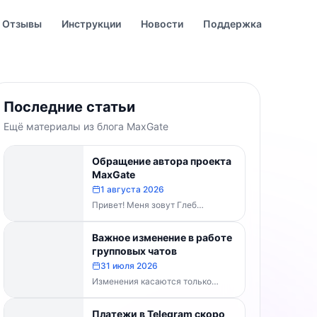
Отзывы
Инструкции
Новости
Поддержка
Последние статьи
Ещё материалы из блога MaxGate
Обращение автора проекта
MaxGate
1 августа 2026
Привет! Меня зовут Глеб
Буваненко — кто-то из вас уже
знает меня по чату поддержки....
Важное изменение в работе
групповых чатов
31 июля 2026
Изменения касаются только
групп и чатов. Каналы работают в
прежнем режиме — владельцам
Платежи в Telegram скоро