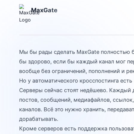
Почему в MaxG
MaxGate
реклама
Мы бы рады сделать MaxGate полностью б
бы здорово, если бы каждый канал мог п
вообще без ограничений, пополнений и р
Но у автоматического кросспостинга есть
Серверы сейчас стоят недёшево. Каждый 
постов, сообщений, медиафайлов, ссылок,
каналов. Всё это нужно хранить, передава
дорабатывать.
Кроме серверов есть поддержка пользова