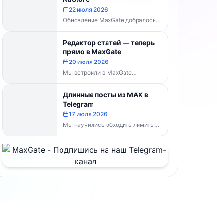
MaxGate научился...
22 июля 2026
Обновление MaxGate добралось
до RuStore — теперь актуальная
версия доступна всем, без
Редактор статей — теперь
скачивания APK напрямую:...
прямо в MaxGate
20 июля 2026
Мы встроили в MaxGate
собственный редактор статей.
Теперь большой материал с
Длинные посты из MAX в
таблицами, изображениями и
Telegram
полным...
17 июля 2026
Мы научились обходить лимиты
символов Telegram. Теперь, если
пост из MAX превышает
ограничение, MaxGate
отправляет...