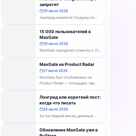
каналов делать...
запретят
29 июля 2026
Зампред комитета Госдумы по
информполитике Андрей Свинцов
рекомендовал россиянам
15 000 пользователей в
временно воздержаться от оплат
MaxGate
внутри Telegram...
29 июля 2026
MaxGate преодолел отметку в 15
000 пользователей! Каждый день
сервис обрабатывает более 30
MaxGate на Product Radar
000 фотографий...
27 июля 2026
MaxGate был опубликован на
Product Radar — площадке, где
выбирают лучшие российские
технологические продукты. Если...
Лонгрид или короткий пост:
когда что писать
24 июля 2026
За последний месяц длинный
формат перестал быть
технической проблемой. Telegram
Обновление MaxGate уже в
выпустил конструктор статей,
RuStore