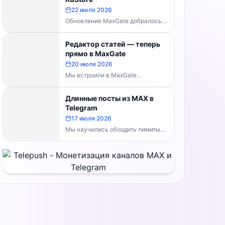
MaxGate научился...
22 июля 2026
Обновление MaxGate добралось
до RuStore — теперь актуальная
версия доступна всем, без
Редактор статей — теперь
скачивания APK напрямую:...
прямо в MaxGate
20 июля 2026
Мы встроили в MaxGate
собственный редактор статей.
Теперь большой материал с
Длинные посты из MAX в
таблицами, изображениями и
Telegram
полным...
17 июля 2026
Мы научились обходить лимиты
символов Telegram. Теперь, если
пост из MAX превышает
ограничение, MaxGate
отправляет...