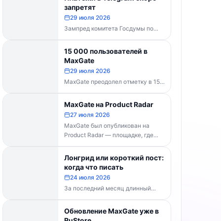
каналов делать...
запретят
29 июля 2026
Зампред комитета Госдумы по
информполитике Андрей Свинцов
рекомендовал россиянам
15 000 пользователей в
временно воздержаться от оплат
MaxGate
внутри Telegram...
29 июля 2026
MaxGate преодолел отметку в 15
000 пользователей! Каждый день
сервис обрабатывает более 30
MaxGate на Product Radar
000 фотографий...
27 июля 2026
MaxGate был опубликован на
Product Radar — площадке, где
выбирают лучшие российские
технологические продукты. Если...
Лонгрид или короткий пост:
когда что писать
24 июля 2026
За последний месяц длинный
формат перестал быть
технической проблемой. Telegram
Обновление MaxGate уже в
выпустил конструктор статей,
RuStore