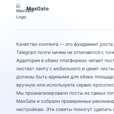
делать контен
MaxGate
работает
Качество контента — это фундамент роста
Telegram почти ничем не отличаются с точ
Аудитория в обеих платформах читает пос
листает ленту с мобильного и ценит чисты
должны быть едиными для обеих площадок
вручную или используете сервис кросспо
Мы проанализировали посты из самых по
MaxGate
и собрали проверенные рекоменд
настройкам. Эти советы помогут сделать 