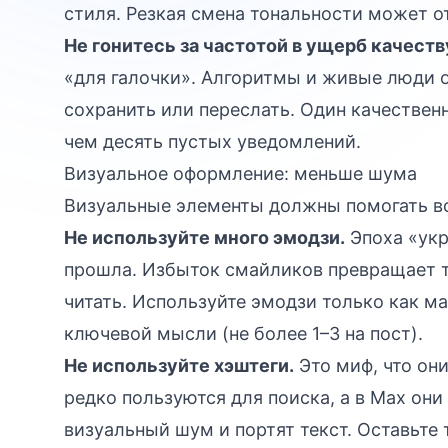
стиля. Резкая смена тональности может о
Не гонитесь за частотой в ущерб качеств
«для галочки». Алгоритмы и живые люди о
сохранить или переслать. Один качествен
чем десять пустых уведомлений.
Визуальное оформление: меньше шума
Визуальные элементы должны помогать во
Не используйте много эмодзи.
Эпоха «укр
прошла. Избыток смайликов превращает т
читать. Используйте эмодзи только как м
ключевой мысли (не более 1–3 на пост).
Не используйте хэштеги.
Это миф, что он
редко пользуются для поиска, а в Max он
визуальный шум и портят текст. Оставьте т