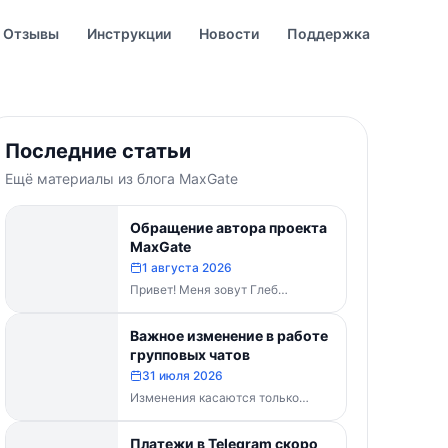
Отзывы
Инструкции
Новости
Поддержка
Последние статьи
Ещё материалы из блога MaxGate
Обращение автора проекта
MaxGate
1 августа 2026
Привет! Меня зовут Глеб
Буваненко — кто-то из вас уже
знает меня по чату поддержки....
Важное изменение в работе
групповых чатов
31 июля 2026
Изменения касаются только
групп и чатов. Каналы работают в
прежнем режиме — владельцам
Платежи в Telegram скоро