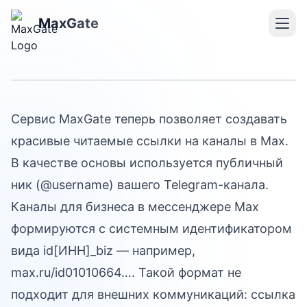
Короткие ссылки на
MaxGate
канал в Max
Сервис MaxGate теперь позволяет создавать
красивые читаемые ссылки на каналы в Max.
В качестве основы используется публичный
ник (@usеrnаme) вашего Telegram-канала.
Каналы для бизнеса в мессенджере Max
формируются с системным идентификатором
вида id[ИНН]_biz — например,
max.ru/id01010664…. Такой формат не
подходит для внешних коммуникаций: ссылка