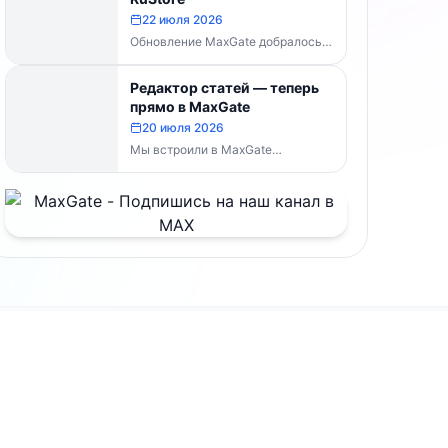
MaxGate научился...
22 июля 2026
Обновление MaxGate добралось
до RuStore — теперь актуальная
версия доступна всем, без
Редактор статей — теперь
скачивания APK напрямую:...
прямо в MaxGate
20 июля 2026
Мы встроили в MaxGate
собственный редактор статей.
Теперь большой материал с
таблицами, изображениями и
полным...
Документы
раница
Условия использования
Публичная оферта
Реквизиты и контакты
и
Обработка персональных данных