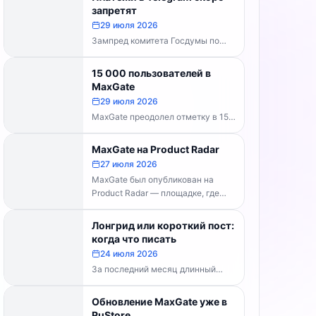
каналов делать...
запретят
29 июля 2026
Зампред комитета Госдумы по
информполитике Андрей Свинцов
рекомендовал россиянам
15 000 пользователей в
временно воздержаться от оплат
MaxGate
внутри Telegram...
29 июля 2026
MaxGate преодолел отметку в 15
000 пользователей! Каждый день
сервис обрабатывает более 30
MaxGate на Product Radar
000 фотографий...
27 июля 2026
MaxGate был опубликован на
Product Radar — площадке, где
выбирают лучшие российские
технологические продукты. Если...
Лонгрид или короткий пост:
когда что писать
24 июля 2026
За последний месяц длинный
формат перестал быть
технической проблемой. Telegram
Обновление MaxGate уже в
выпустил конструктор статей,
RuStore