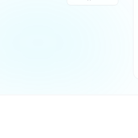
Разделы
Главная ст
не является
Каталог
AX и никак не
Отзывы
ки и логотипы
Инструкци