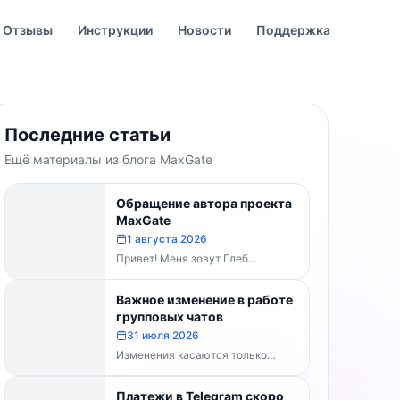
Отзывы
Инструкции
Новости
Поддержка
Последние статьи
Ещё материалы из блога MaxGate
Обращение автора проекта
MaxGate
1 августа 2026
Привет! Меня зовут Глеб
Буваненко — кто-то из вас уже
знает меня по чату поддержки....
Важное изменение в работе
групповых чатов
31 июля 2026
Изменения касаются только
групп и чатов. Каналы работают в
прежнем режиме — владельцам
Платежи в Telegram скоро