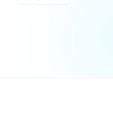
MaxGate
© 2026 Все права защищены. MaxGate 
официальным ресурсом мессенджера M
связан с ООО «МАХ». Все торговые мар