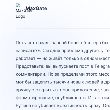
Контент для лю
MaxGate
платформ
Пять лет назад главной болью блогера бы
написать?». Сегодня проблема другая: у те
работает — но живёт только в одном мест
Представьте: вы выпускаете пост в Telegr
комментарии. Но за пределами этого мес
мог бы зацепить тысячи новых людей в др
вручную открыть второе приложение, зан
форматирование, опубликовать. И так три 
Рутина не убивает креативность сразу. Он