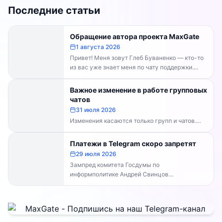
Последние статьи
Обращение автора проекта MaxGate
1 августа 2026
Привет! Меня зовут Глеб Буваненко — кто-то
из вас уже знает меня по чату поддержки....
Важное изменение в работе групповых
чатов
31 июля 2026
Изменения касаются только групп и чатов.
Каналы работают в прежнем режиме —
владельцам каналов делать...
Платежи в Telegram скоро запретят
29 июля 2026
Зампред комитета Госдумы по
информполитике Андрей Свинцов
рекомендовал россиянам временно
воздержаться от оплат внутри Telegram...