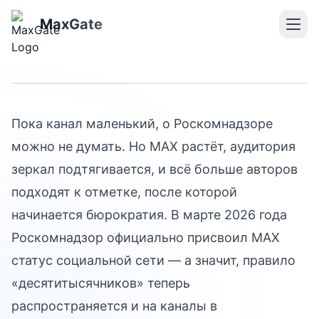
Канал в MAX набрал 10
000 подписчиков — что
MaxGate
теперь по закону
Пока канал маленький, о Роскомнадзоре
можно не думать. Но MAX растёт, аудитория
зеркал подтягивается, и всё больше авторов
подходят к отметке, после которой
начинается бюрократия. В марте 2026 года
Роскомнадзор официально присвоил MAX
статус социальной сети — а значит, правило
«десятитысячников» теперь
распространяется и на каналы в