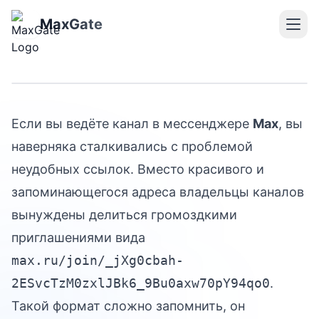
Как сделать короткую
ссылку в Max: простая
MaxGate
инструкция от MaxGate
Если вы ведёте канал в мессенджере
Max
, вы
наверняка сталкивались с проблемой
неудобных ссылок. Вместо красивого и
запоминающегося адреса владельцы каналов
вынуждены делиться громоздкими
приглашениями вида
max.ru/join/_jXg0cbah-
2ESvcTzM0zxlJBk6_9Bu0axw70pY94qo0
.
Такой формат сложно запомнить, он