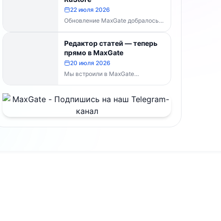
MaxGate научился...
22 июля 2026
Обновление MaxGate добралось
до RuStore — теперь актуальная
версия доступна всем, без
Редактор статей — теперь
скачивания APK напрямую:...
прямо в MaxGate
20 июля 2026
Мы встроили в MaxGate
собственный редактор статей.
Теперь большой материал с
таблицами, изображениями и
полным...
Документы
раница
Условия использования
Публичная оферта
Реквизиты и контакты
и
Обработка персональных данных