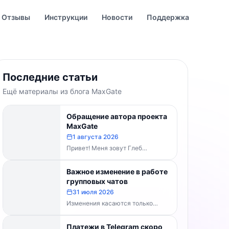
Отзывы
Инструкции
Новости
Поддержка
Последние статьи
Ещё материалы из блога MaxGate
Обращение автора проекта
MaxGate
1 августа 2026
Привет! Меня зовут Глеб
Буваненко — кто-то из вас уже
знает меня по чату поддержки....
Важное изменение в работе
групповых чатов
31 июля 2026
Изменения касаются только
групп и чатов. Каналы работают в
прежнем режиме — владельцам
Платежи в Telegram скоро