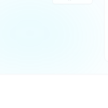
Разделы
Главная ст
не является
Каталог
AX и никак не
Отзывы
ки и логотипы
Инструкци