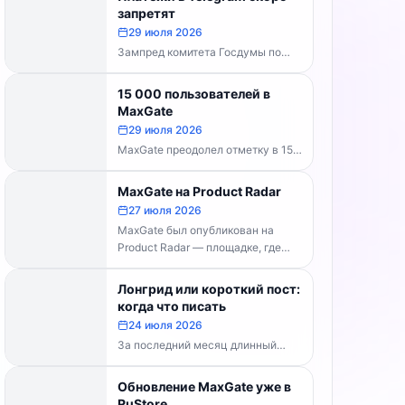
каналов делать...
запретят
29 июля 2026
Зампред комитета Госдумы по
информполитике Андрей Свинцов
рекомендовал россиянам
15 000 пользователей в
временно воздержаться от оплат
MaxGate
внутри Telegram...
29 июля 2026
MaxGate преодолел отметку в 15
000 пользователей! Каждый день
сервис обрабатывает более 30
MaxGate на Product Radar
000 фотографий...
27 июля 2026
MaxGate был опубликован на
Product Radar — площадке, где
выбирают лучшие российские
технологические продукты. Если...
Лонгрид или короткий пост:
когда что писать
24 июля 2026
За последний месяц длинный
формат перестал быть
технической проблемой. Telegram
Обновление MaxGate уже в
выпустил конструктор статей,
RuStore