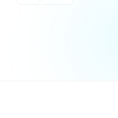
MaxGate
© 2026 Все права защищены. MaxGate 
официальным ресурсом мессенджера M
связан с ООО «МАХ». Все торговые мар