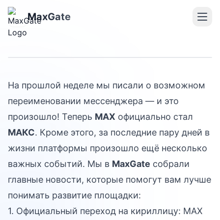
Главные новости
мессенджера MAX за
MaxGate
прошедшую неделю
На прошлой неделе мы
писали о возможном
переименовании
мессенджера — и это
произошло! Теперь
MAX
официально стал
МАКС
. Кроме этого, за последние пару дней в
жизни платформы произошло ещё несколько
важных событий. Мы в
MaxGate
собрали
главные новости, которые помогут вам лучше
понимать развитие площадки:
1. Официальный переход на кириллицу: MAX