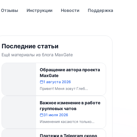
Отзывы
Инструкции
Новости
Поддержка
Последние статьи
Ещё материалы из блога MaxGate
Обращение автора проекта
MaxGate
1 августа 2026
Привет! Меня зовут Глеб
Буваненко — кто-то из вас уже
знает меня по чату поддержки....
Важное изменение в работе
групповых чатов
31 июля 2026
Изменения касаются только
групп и чатов. Каналы работают в
прежнем режиме — владельцам
Платежи в Telegram скоро