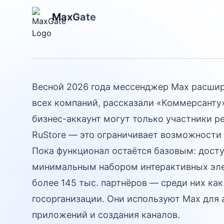
выходит за ра
MaxGate
что ждать вес
Весной 2026 года мессенджер Max расшир
всех компаний, рассказали «Коммерсанту»
бизнес-аккаунт могут только участники 
RuStore — это ограничивает возможности
Пока функционал остаётся базовым: досту
минимальным набором интерактивных эле
более 145 тыс. партнёров — среди них ка
госорганизации. Они используют Max для 
приложений и создания каналов.