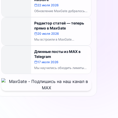
MaxGate научился...
22 июля 2026
Обновление MaxGate добралось
до RuStore — теперь актуальная
версия доступна всем, без
Редактор статей — теперь
скачивания APK напрямую:...
прямо в MaxGate
20 июля 2026
Мы встроили в MaxGate
собственный редактор статей.
Теперь большой материал с
Длинные посты из MAX в
таблицами, изображениями и
Telegram
полным...
17 июля 2026
Мы научились обходить лимиты
символов Telegram. Теперь, если
пост из MAX превышает
ограничение, MaxGate
отправляет...