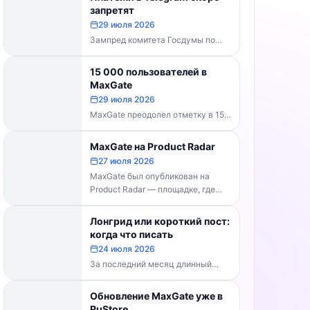
каналов делать...
запретят
29 июля 2026
Зампред комитета Госдумы по
информполитике Андрей Свинцов
рекомендовал россиянам
15 000 пользователей в
временно воздержаться от оплат
MaxGate
внутри Telegram...
29 июля 2026
MaxGate преодолел отметку в 15
000 пользователей! Каждый день
сервис обрабатывает более 30
MaxGate на Product Radar
000 фотографий...
27 июля 2026
MaxGate был опубликован на
Product Radar — площадке, где
выбирают лучшие российские
технологические продукты. Если...
Лонгрид или короткий пост:
когда что писать
24 июля 2026
За последний месяц длинный
формат перестал быть
технической проблемой. Telegram
Обновление MaxGate уже в
выпустил конструктор статей,
RuStore