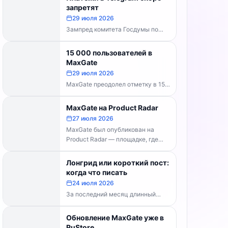
каналов делать...
запретят
29 июля 2026
Зампред комитета Госдумы по
информполитике Андрей Свинцов
рекомендовал россиянам
15 000 пользователей в
временно воздержаться от оплат
MaxGate
внутри Telegram...
29 июля 2026
MaxGate преодолел отметку в 15
000 пользователей! Каждый день
сервис обрабатывает более 30
MaxGate на Product Radar
000 фотографий...
27 июля 2026
MaxGate был опубликован на
Product Radar — площадке, где
выбирают лучшие российские
технологические продукты. Если...
Лонгрид или короткий пост:
когда что писать
24 июля 2026
За последний месяц длинный
формат перестал быть
технической проблемой. Telegram
Обновление MaxGate уже в
выпустил конструктор статей,
RuStore