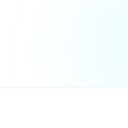
MaxGate
© 2026 Все права защищены. MaxGate 
официальным ресурсом мессенджера M
связан с ООО «МАХ». Все торговые мар