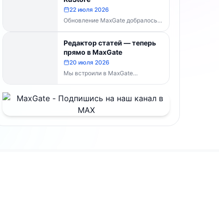
MaxGate научился...
22 июля 2026
Обновление MaxGate добралось
до RuStore — теперь актуальная
версия доступна всем, без
Редактор статей — теперь
скачивания APK напрямую:...
прямо в MaxGate
20 июля 2026
Мы встроили в MaxGate
собственный редактор статей.
Теперь большой материал с
таблицами, изображениями и
полным...
Документы
раница
Условия использования
Публичная оферта
Реквизиты и контакты
и
Обработка персональных данных