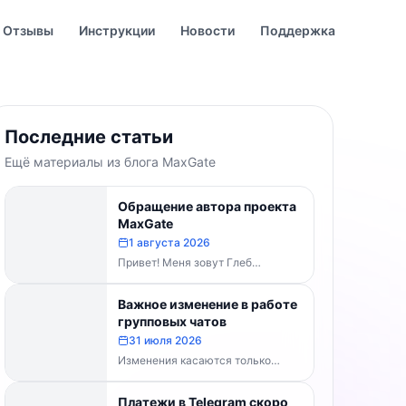
Отзывы
Инструкции
Новости
Поддержка
Последние статьи
Ещё материалы из блога MaxGate
Обращение автора проекта
MaxGate
1 августа 2026
Привет! Меня зовут Глеб
Буваненко — кто-то из вас уже
знает меня по чату поддержки....
Важное изменение в работе
групповых чатов
31 июля 2026
Изменения касаются только
групп и чатов. Каналы работают в
прежнем режиме — владельцам
Платежи в Telegram скоро